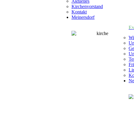
Aktuelles
Kirchenvorstand
Kontakt
Meinersdorf
Ev
Wi
Un
Ge
Un
Te
Fr
Li
Ko
Ne