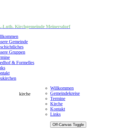
.-Luth. Kirchgemeinde Meinersdorf
llkommen
sere Gemeinde
schichtliches
sere Gruppen
rmine
iedhof & Formelles
nks
ntakt
ukirchen
Willkommen
Gemeindekreise
Termine
Kirche
Kontakt
Links
Off-Canvas Toggle