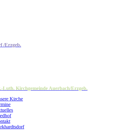
f /Erzgeb.
.-Luth. Kirchgemeinde Auerbach/Erzgeb.
sere Kirche
rmine
tuelles
iedhof
ntakt
rkhardtsdorf