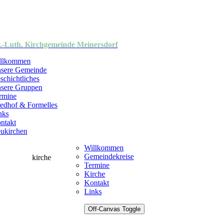
.-Luth. Kirchgemeinde Meinersdorf
llkommen
sere Gemeinde
schichtliches
sere Gruppen
rmine
iedhof & Formelles
nks
ntakt
ukirchen
Willkommen
Gemeindekreise
Termine
Kirche
Kontakt
Links
Off-Canvas Toggle