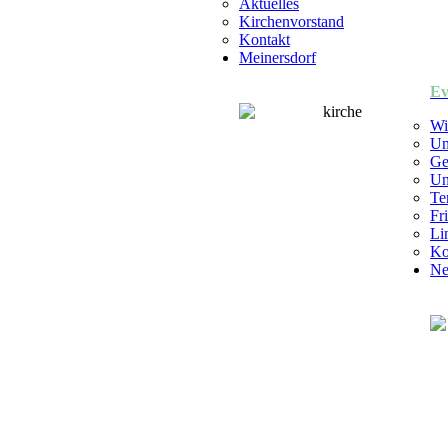
Aktuelles
Kirchenvorstand
Kontakt
Meinersdorf
Ev
Wi
Un
Ge
Un
Te
Fr
Li
Ko
Ne