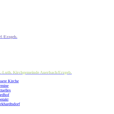
f /Erzgeb.
.-Luth. Kirchgemeinde Auerbach/Erzgeb.
sere Kirche
rmine
tuelles
iedhof
ntakt
rkhardtsdorf