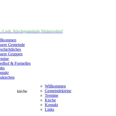
.-Luth. Kirchgemeinde Meinersdorf
llkommen
sere Gemeinde
schichtliches
sere Gruppen
rmine
iedhof & Formelles
nks
ntakt
ukirchen
Willkommen
Gemeindekreise
Termine
Kirche
Kontakt
Links