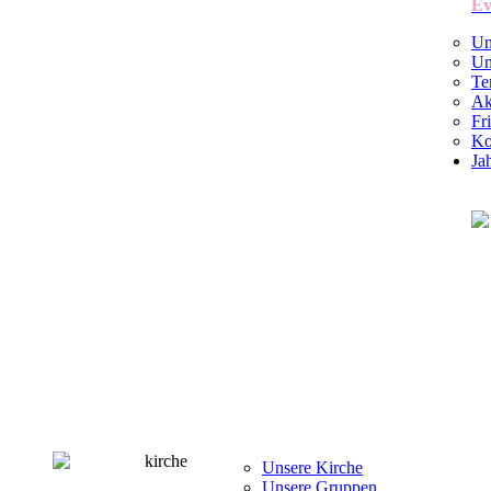
Ev
Un
Un
Te
Ak
Fr
Ko
Ja
Unsere Kirche
Unsere Gruppen