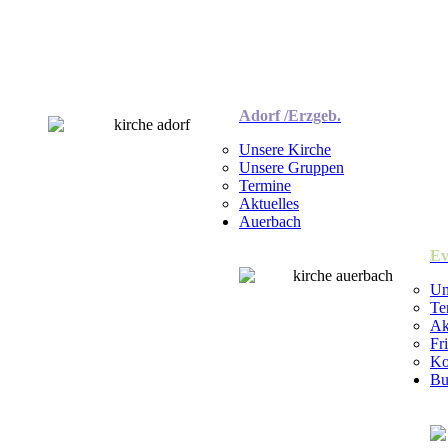
Adorf /Erzgeb.
Unsere Kirche
Unsere Gruppen
Termine
Aktuelles
Auerbach
Ev
Un
Te
Ak
Fr
Ko
Bu