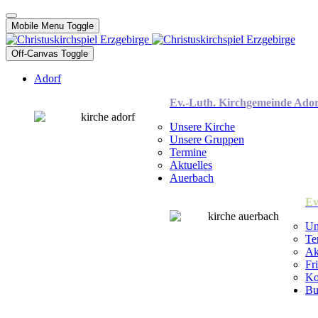
Mobile Menu Toggle
Off-Canvas Toggle
Adorf
Ev.-Luth. Kirchgemeinde Ador
Unsere Kirche
Unsere Gruppen
Termine
Aktuelles
Auerbach
Ev
Un
Te
Ak
Fr
Ko
Bu