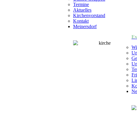
Termine
Aktuelles
Kirchenvorstand
Kontakt
Meinersdorf
Ev
Wi
Un
Ge
Un
Te
Fr
Li
Ko
Ne