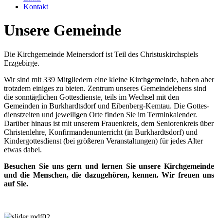
Kontakt
Unsere Gemeinde
Die Kirchgemeinde Meinersdorf ist Teil des Christuskirchspiels
Erzgebirge.
Wir sind mit 339 Mitgliedern eine kleine Kirch­gemeinde, haben aber
trotzdem einiges zu bieten. Zentrum unseres Gemeinde­lebens sind
die sonntäg­lichen Gottes­dienste, teils im Wechsel mit den
Gemeinden in Burk­hardtsdorf und Eibenberg-Kemtau. Die Gottes­
dienst­zeiten und jeweiligen Orte finden Sie im Termin­kalender.
Darüber hinaus ist mit unserem Frauenkreis, dem Senioren­kreis über
Christen­lehre, Konfirmanden­unterricht (in Burkhardtsdorf) und
Kinder­gottes­dienst (bei größeren Veranstaltungen) für jedes Alter
etwas dabei.
Besuchen Sie uns gern und lernen Sie unsere Kirch­gemeinde
und die Menschen, die dazugehören, kennen. Wir freuen uns
auf Sie.