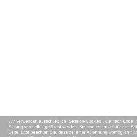
Wir verwenden ausschließlich “Session-Cookies”, die nach Ende I
Sitzung von selbst gelöscht werden. Sie sind essenziell für den Be
Seite. Bitte beachten Sie, dass bei einer Ablehnung womöglich nic