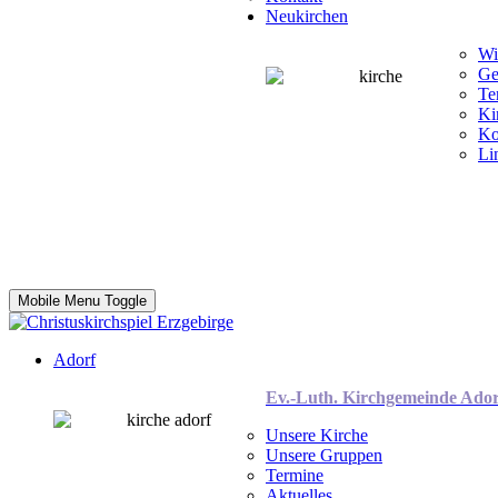
Neukirchen
Wi
Ge
Te
Ki
Ko
Li
Mobile Menu Toggle
Adorf
Ev.-Luth. Kirchgemeinde Ador
Unsere Kirche
Unsere Gruppen
Termine
Aktuelles