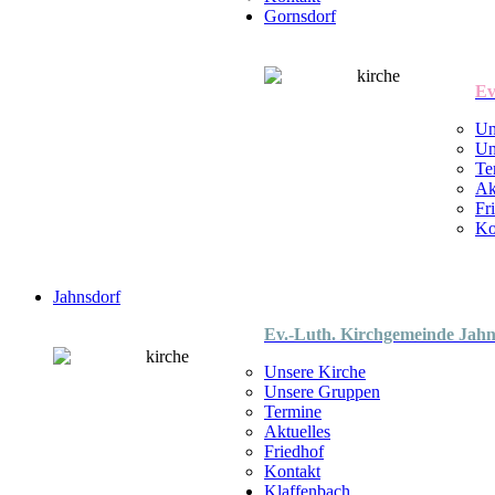
Gornsdorf
Ev
Un
Un
Te
Ak
Fr
Ko
Jahnsdorf
Ev.-Luth. Kirchgemeinde Jahn
Unsere Kirche
Unsere Gruppen
Termine
Aktuelles
Friedhof
Kontakt
Klaffenbach