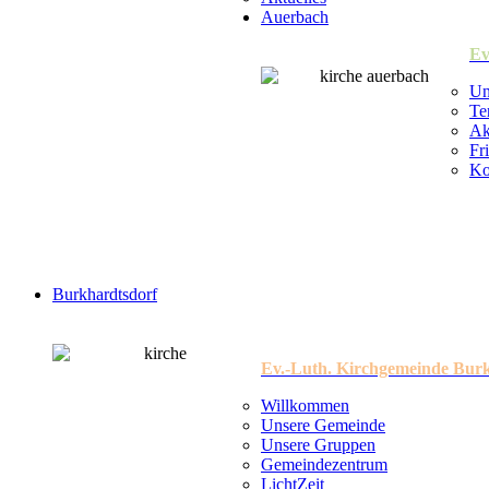
Auerbach
Ev
Un
Te
Ak
Fr
Ko
Burkhardtsdorf
Ev.-Luth. Kirchgemeinde Bur
Willkommen
Unsere Gemeinde
Unsere Gruppen
Gemeindezentrum
LichtZeit