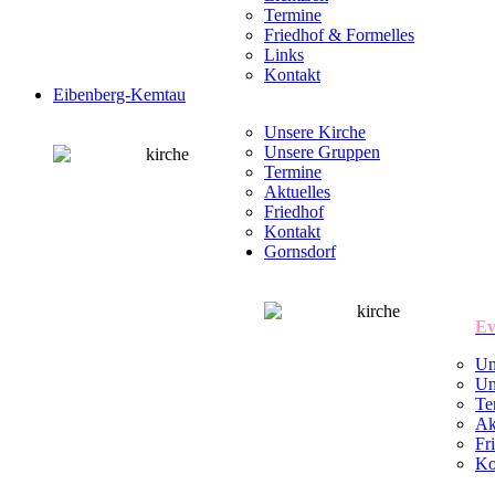
Termine
Friedhof & Formelles
Links
Kontakt
Eibenberg-Kemtau
Unsere Kirche
Unsere Gruppen
Termine
Aktuelles
Friedhof
Kontakt
Gornsdorf
Ev
Un
Un
Te
Ak
Fr
Ko