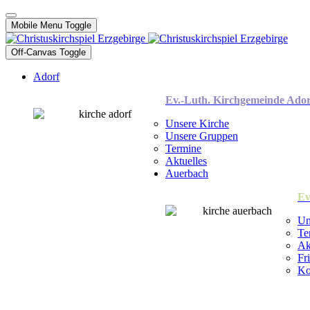
Mobile Menu Toggle
Off-Canvas Toggle
Adorf
Ev.-Luth. Kirchgemeinde Ador
Unsere Kirche
Unsere Gruppen
Termine
Aktuelles
Auerbach
Ev
Un
Te
Ak
Fr
Ko