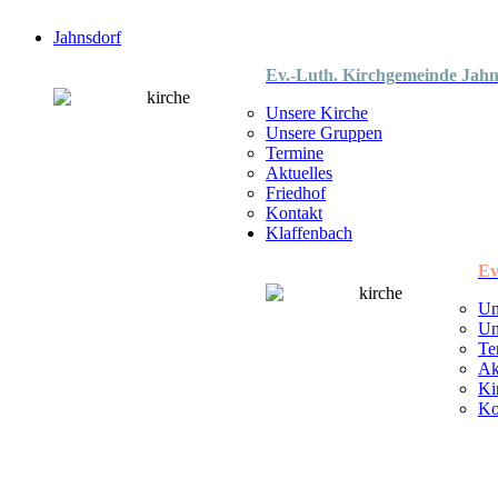
Jahnsdorf
Ev.-Luth. Kirchgemeinde Jahn
Unsere Kirche
Unsere Gruppen
Termine
Aktuelles
Friedhof
Kontakt
Klaffenbach
Ev
Un
Un
Te
Ak
Ki
Ko