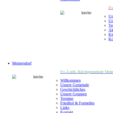
Ev
Un
Un
Te
Ak
Ki
Ko
Meinersdorf
Ev.-Luth. Kirchgemeinde Mein
Willkommen
Unsere Gemeinde
Geschichtliches
Unsere Gruppen
Termine
Friedhof & Formelles
Links
Kontakt