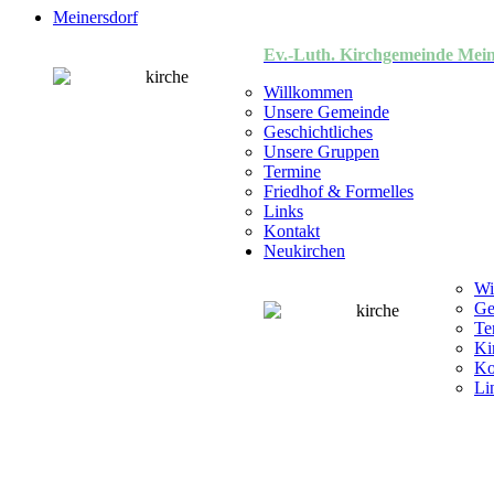
Meinersdorf
Ev.-Luth. Kirchgemeinde Mein
Willkommen
Unsere Gemeinde
Geschichtliches
Unsere Gruppen
Termine
Friedhof & Formelles
Links
Kontakt
Neukirchen
Wi
Ge
Te
Ki
Ko
Li