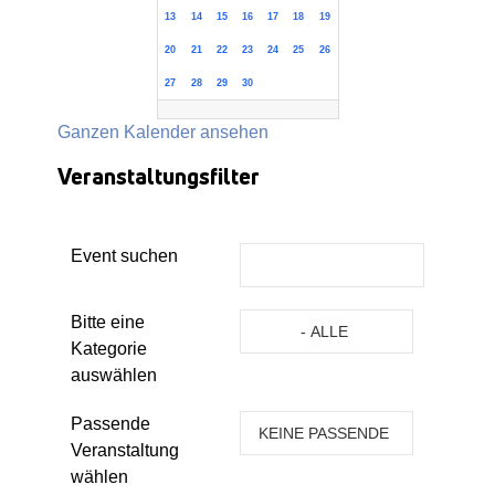
13
14
15
16
17
18
19
20
21
22
23
24
25
26
27
28
29
30
Ganzen Kalender ansehen
Veranstaltungsfilter
Event suchen
Eine Kategorie auswählen um die 
Bitte eine
- ALLE
Kategorie
KATEGORIEN -
auswählen
Passende
KEINE PASSENDE
Veranstaltung
VERANSTALTUNG
wählen