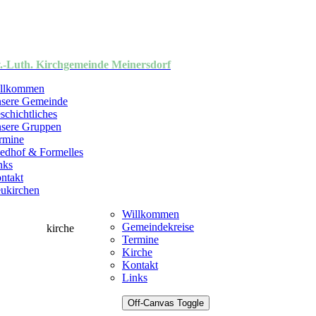
.-Luth. Kirchgemeinde Meinersdorf
llkommen
sere Gemeinde
schichtliches
sere Gruppen
rmine
iedhof & Formelles
nks
ntakt
ukirchen
Willkommen
Gemeindekreise
Termine
Kirche
Kontakt
Links
Off-Canvas Toggle