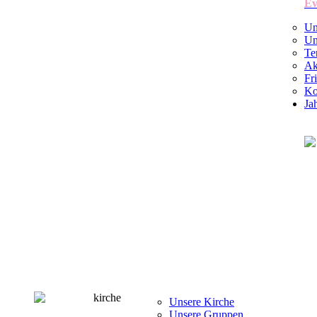
Ev
Un
Un
Te
Ak
Fr
Ko
Ja
Unsere Kirche
Unsere Gruppen