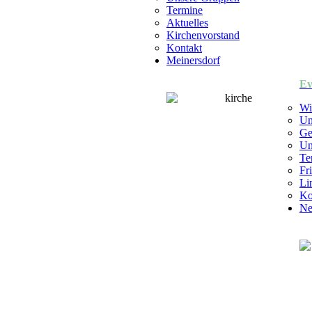
Termine
Aktuelles
Kirchenvorstand
Kontakt
Meinersdorf
Ev
Wi
Un
Ge
Un
Te
Fr
Li
Ko
Ne