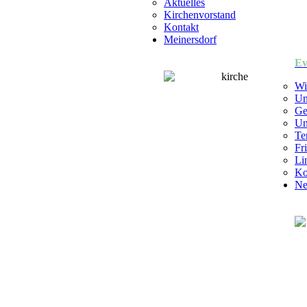
Aktuelles
Kirchenvorstand
Kontakt
Meinersdorf
Ev
Wi
Un
Ge
Un
Te
Fr
Li
Ko
Ne