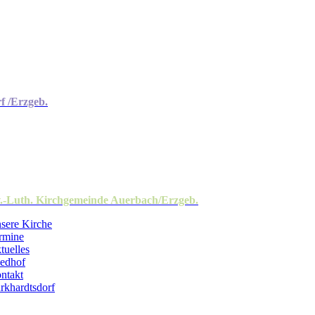
f /Erzgeb.
.-Luth. Kirchgemeinde Auerbach/Erzgeb.
sere Kirche
rmine
tuelles
iedhof
ntakt
rkhardtsdorf