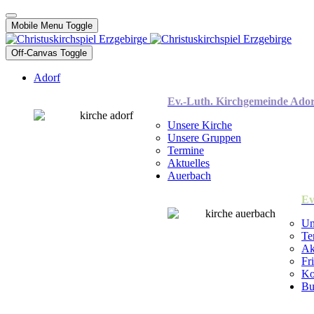
Mobile Menu Toggle
Off-Canvas Toggle
Adorf
Ev.-Luth. Kirchgemeinde Ador
Unsere Kirche
Unsere Gruppen
Termine
Aktuelles
Auerbach
Ev
Un
Te
Ak
Fr
Ko
Bu