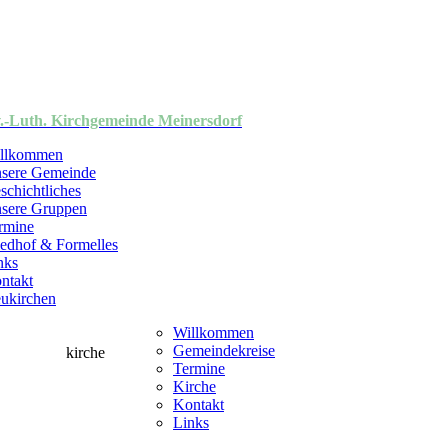
.-Luth. Kirchgemeinde Meinersdorf
llkommen
sere Gemeinde
schichtliches
sere Gruppen
rmine
iedhof & Formelles
nks
ntakt
ukirchen
Willkommen
Gemeindekreise
Termine
Kirche
Kontakt
Links