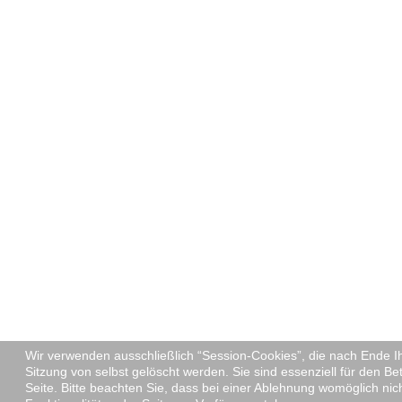
Wir verwenden ausschließlich “Session-Cookies”, die nach Ende I
Sitzung von selbst gelöscht werden. Sie sind essenziell für den Be
Seite. Bitte beachten Sie, dass bei einer Ablehnung womöglich nic