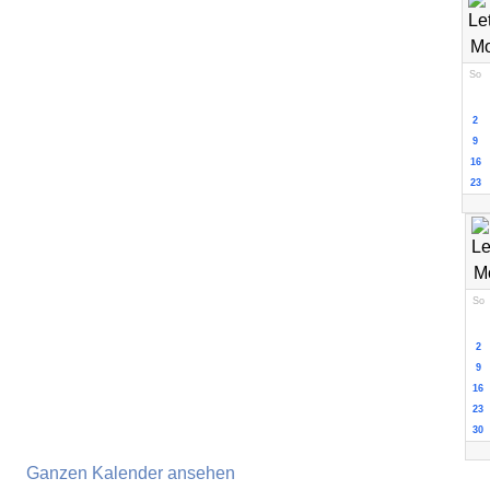
So
2
9
16
23
So
2
9
16
23
30
Ganzen Kalender ansehen