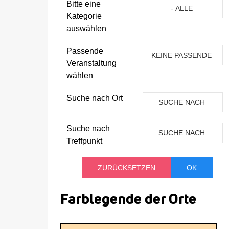
Eine Kategorie auswähle
Bitte eine
- ALLE
Kategorie
KATEGORIEN -
auswählen
Passende
KEINE PASSENDE
Veranstaltung
VERANSTALTUNG
wählen
Suche nach Ort
SUCHE NACH
ORT
Suche nach
SUCHE NACH
Treffpunkt
TREFFPUNKT
Farblegende der Orte