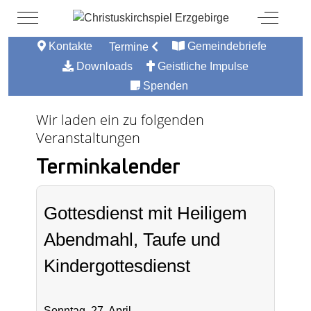
Mobile Menu Toggle
Off-Canv
Kontakte
Gemeindebriefe
Termine
Downloads
Geistliche Impulse
Spenden
Wir laden ein zu folgenden
Veranstaltungen
Terminkalender
Gottesdienst mit Heiligem
Abendmahl, Taufe und
Kindergottesdienst
Sonntag, 27. April