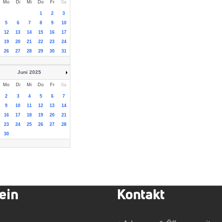
Mo
Di
Mi
Do
Fr
Sa
1
2
3
5
6
7
8
9
10
12
13
14
15
16
17
19
20
21
22
23
24
26
27
28
29
30
31
Juni 2025
Mo
Di
Mi
Do
Fr
Sa
2
3
4
5
6
7
9
10
11
12
13
14
16
17
18
19
20
21
23
24
25
26
27
28
30
ein
Kontakt