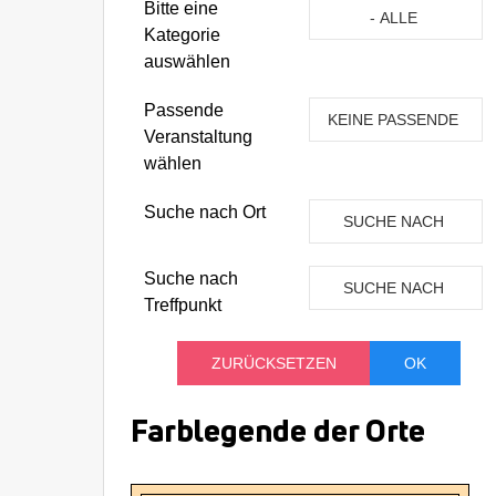
Eine Kategorie auswähle
Bitte eine
- ALLE
Kategorie
KATEGORIEN -
auswählen
Passende
KEINE PASSENDE
Veranstaltung
VERANSTALTUNG
wählen
Suche nach Ort
SUCHE NACH
ORT
Suche nach
SUCHE NACH
Treffpunkt
TREFFPUNKT
Farblegende der Orte