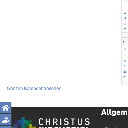
So
4
11
18
25
So
1
8
15
22
29
Ganzen Kalender ansehen
Allgem