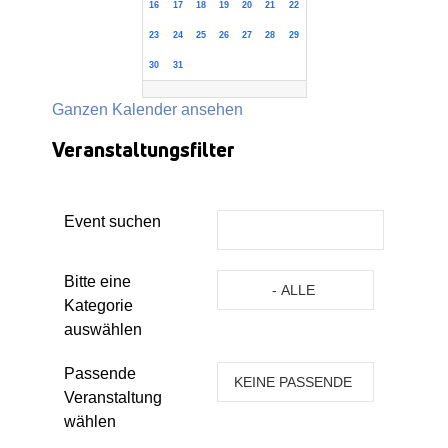
16
17
18
19
20
21
22
23
24
25
26
27
28
29
30
31
Ganzen Kalender ansehen
Veranstaltungsfilter
Event suchen
Eine Kategorie auswählen um die 
Bitte eine
- ALLE
Kategorie
KATEGORIEN -
auswählen
Passende
KEINE PASSENDE
Veranstaltung
VERANSTALTUNG
wählen