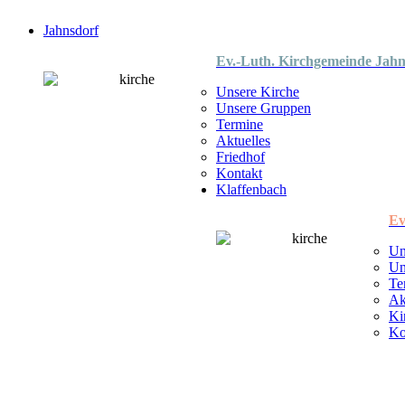
Jahnsdorf
Ev.-Luth. Kirchgemeinde Jahn
Unsere Kirche
Unsere Gruppen
Termine
Aktuelles
Friedhof
Kontakt
Klaffenbach
Ev
Un
Un
Te
Ak
Ki
Ko