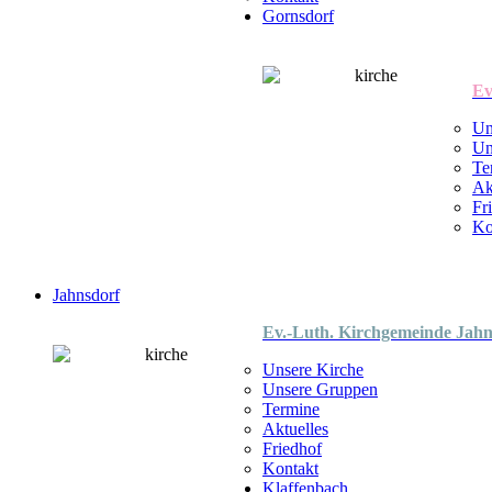
Gornsdorf
Ev
Un
Un
Te
Ak
Fr
Ko
Jahnsdorf
Ev.-Luth. Kirchgemeinde Jahn
Unsere Kirche
Unsere Gruppen
Termine
Aktuelles
Friedhof
Kontakt
Klaffenbach