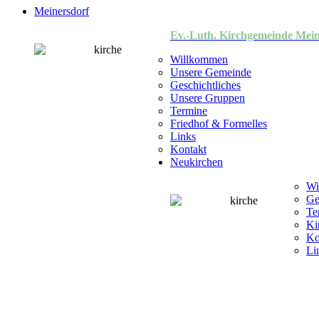
Meinersdorf
Ev.-Luth. Kirchgemeinde Mein
Willkommen
Unsere Gemeinde
Geschichtliches
Unsere Gruppen
Termine
Friedhof & Formelles
Links
Kontakt
Neukirchen
Wi
Ge
Te
Ki
Ko
Li