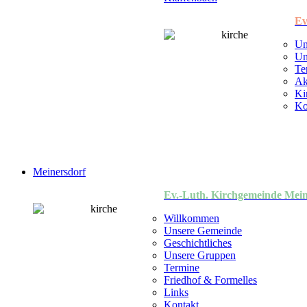
Ev
Un
Un
Te
Ak
Ki
Ko
Meinersdorf
Ev.-Luth. Kirchgemeinde Mein
Willkommen
Unsere Gemeinde
Geschichtliches
Unsere Gruppen
Termine
Friedhof & Formelles
Links
Kontakt