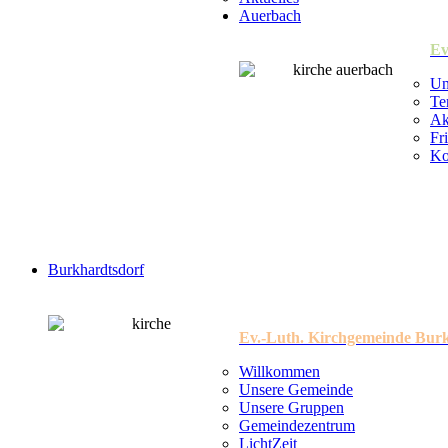
Auerbach
Ev
Un
Te
Ak
Fr
Ko
Burkhardtsdorf
Ev.-Luth. Kirchgemeinde Bur
Willkommen
Unsere Gemeinde
Unsere Gruppen
Gemeindezentrum
LichtZeit