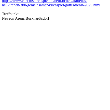
https://www.christuskirchspiel.de/neukirchen/aktuelles-
neukirchen/380-gemeinsamer-kirchspiel-gottesdienst-2025.html
Treffpunkt:
Neveon Arena Burkhardtsdorf