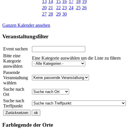
13
14
15
16
17
18
19
20
21
22
23
24
25
26
27
28
29
30
Ganzen Kalender ansehen
Veranstaltungsfilter
Event suchen
Bitte eine
Eine Kategorie auswählen um die Liste zu filtern
Kategorie
auswählen
Passende
Veranstaltung
wählen
Suche nach
Ort
Suche nach
Treffpunkt
Farblegende der Orte