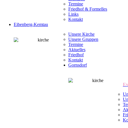
Termine
Friedhof & Formelles
Links
Kontakt
Eibenberg-Kemtau
Unsere Kirche
Unsere Gruppen
Termine
Aktuelles
Friedhof
Kontakt
Gornsdorf
Ev
Un
Un
Te
Ak
Fr
Ko