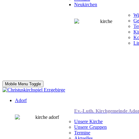
Neukirchen
Wi
Ge
Te
Ki
Ko
Li
Mobile Menu Toggle
Adorf
Ev.-Luth. Kirchgemeinde Ador
Unsere Kirche
Unsere Gruppen
Termine
Aktuelles