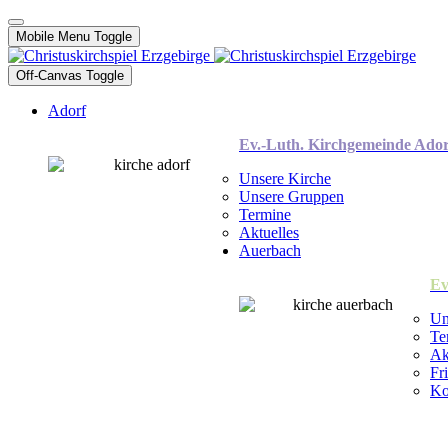
Mobile Menu Toggle
Off-Canvas Toggle
Adorf
Ev.-Luth. Kirchgemeinde Ador
Unsere Kirche
Unsere Gruppen
Termine
Aktuelles
Auerbach
Ev
Un
Te
Ak
Fr
Ko