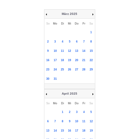
März 2025
So
Mo
Di
Mi
Do
Fr
Sa
1
2
3
4
5
6
7
8
9
10
11
12
13
14
15
16
17
18
19
20
21
22
23
24
25
26
27
28
29
30
31
April 2025
So
Mo
Di
Mi
Do
Fr
Sa
1
2
3
4
5
6
7
8
9
10
11
12
13
14
15
16
17
18
19