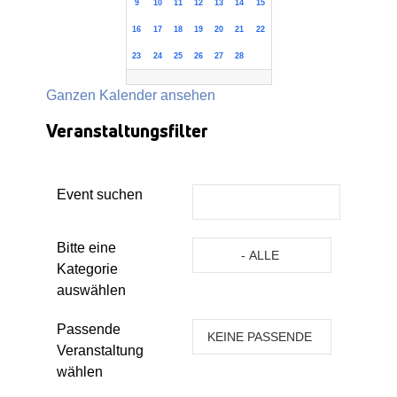
9
10
11
12
13
14
15
16
17
18
19
20
21
22
23
24
25
26
27
28
Ganzen Kalender ansehen
Veranstaltungsfilter
Event suchen
Eine Kategorie auswählen um die 
Bitte eine
- ALLE
Kategorie
KATEGORIEN -
auswählen
Passende
KEINE PASSENDE
Veranstaltung
VERANSTALTUNG
wählen