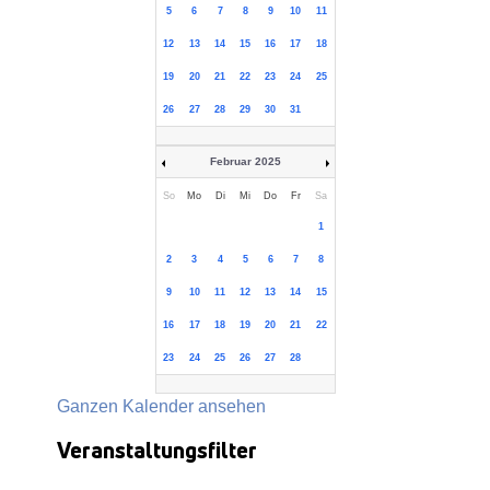
5
6
7
8
9
10
11
12
13
14
15
16
17
18
19
20
21
22
23
24
25
26
27
28
29
30
31
Februar 2025
So
Mo
Di
Mi
Do
Fr
Sa
1
2
3
4
5
6
7
8
9
10
11
12
13
14
15
16
17
18
19
20
21
22
23
24
25
26
27
28
Ganzen Kalender ansehen
Veranstaltungsfilter