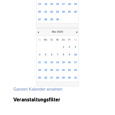
13
14
15
16
17
18
19
20
21
22
23
24
25
26
27
28
29
30
Mai 2025
So
Mo
Di
Mi
Do
Fr
Sa
1
2
3
4
5
6
7
8
9
10
11
12
13
14
15
16
17
18
19
20
21
22
23
24
25
26
27
28
29
30
31
Ganzen Kalender ansehen
Veranstaltungsfilter