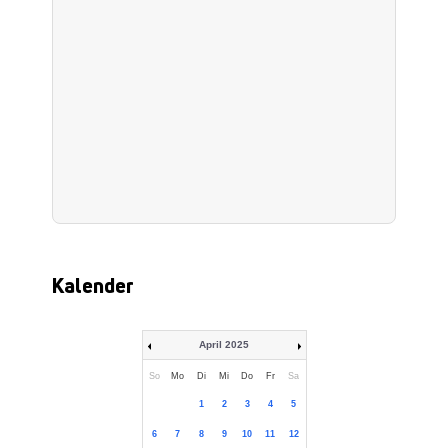
Kalender
April 2025
So
Mo
Di
Mi
Do
Fr
Sa
1
2
3
4
5
6
7
8
9
10
11
12