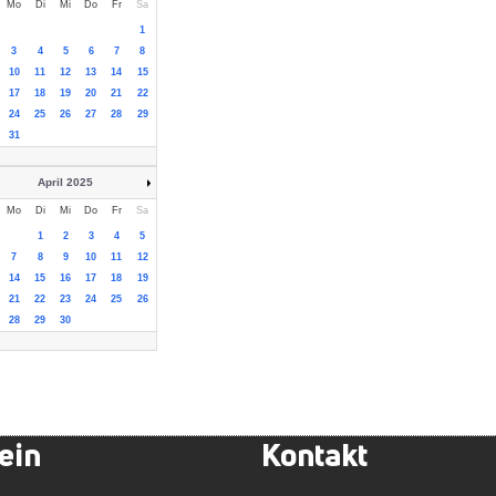
Mo
Di
Mi
Do
Fr
Sa
1
3
4
5
6
7
8
10
11
12
13
14
15
17
18
19
20
21
22
24
25
26
27
28
29
31
April 2025
Mo
Di
Mi
Do
Fr
Sa
1
2
3
4
5
7
8
9
10
11
12
14
15
16
17
18
19
21
22
23
24
25
26
28
29
30
ein
Kontakt