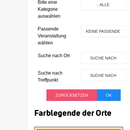
Eine Kategorie auswähle
Bitte eine
- ALLE
Kategorie
KATEGORIEN -
auswählen
Passende
KEINE PASSENDE
Veranstaltung
VERANSTALTUNG
wählen
Suche nach Ort
SUCHE NACH
ORT
Suche nach
SUCHE NACH
Treffpunkt
TREFFPUNKT
Farblegende der Orte