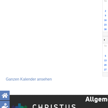
So
2
9
16
23
30
So
6
13
20
27
Ganzen Kalender ansehen
Allgem