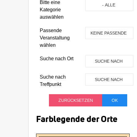
Eine Kategorie auswähle
Bitte eine
- ALLE
Kategorie
KATEGORIEN -
auswählen
Passende
KEINE PASSENDE
Veranstaltung
VERANSTALTUNG
wählen
Suche nach Ort
SUCHE NACH
ORT
Suche nach
SUCHE NACH
Treffpunkt
TREFFPUNKT
Farblegende der Orte