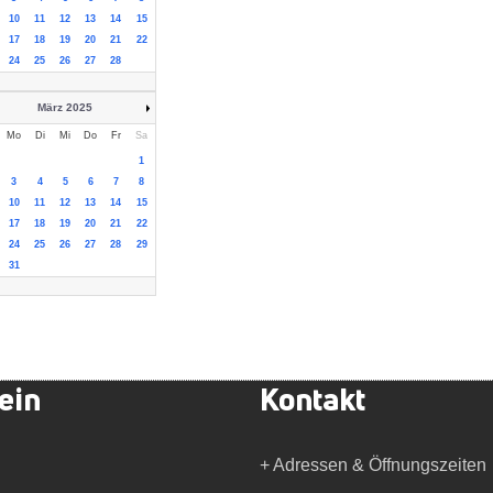
10
11
12
13
14
15
17
18
19
20
21
22
24
25
26
27
28
März 2025
Mo
Di
Mi
Do
Fr
Sa
1
3
4
5
6
7
8
10
11
12
13
14
15
17
18
19
20
21
22
24
25
26
27
28
29
31
ein
Kontakt
+ Adressen & Öffnungszeiten