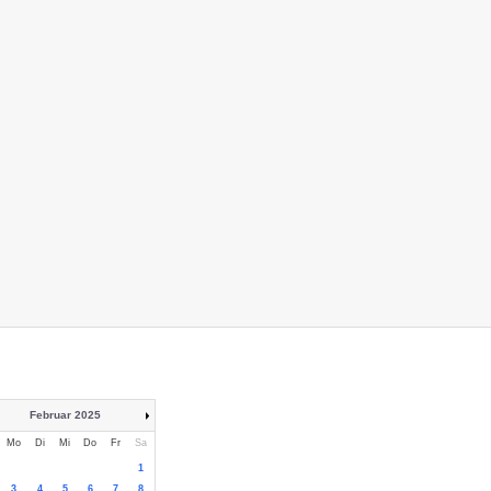
Februar 2025
Mo
Di
Mi
Do
Fr
Sa
1
3
4
5
6
7
8