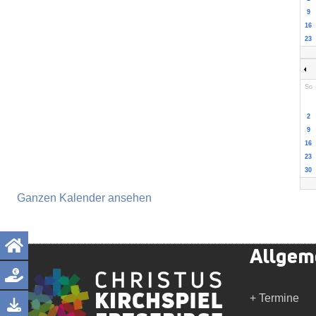
9
16
23
So
2
9
16
23
30
Ganzen Kalender ansehen
Allgem
+ Termine