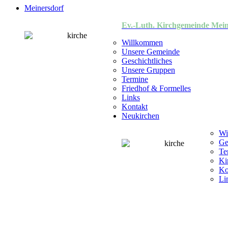
Meinersdorf
Ev.-Luth. Kirchgemeinde Mein
Willkommen
Unsere Gemeinde
Geschichtliches
Unsere Gruppen
Termine
Friedhof & Formelles
Links
Kontakt
Neukirchen
Wi
Ge
Te
Ki
Ko
Li