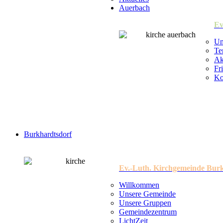
Auerbach
Ev
Un
Te
Ak
Fr
Ko
Burkhardtsdorf
Ev.-Luth. Kirchgemeinde Bur
Willkommen
Unsere Gemeinde
Unsere Gruppen
Gemeindezentrum
LichtZeit