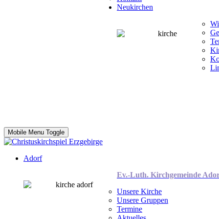
Neukirchen
Wi
Ge
Te
Ki
Ko
Li
Mobile Menu Toggle
Adorf
Ev.-Luth. Kirchgemeinde Ador
Unsere Kirche
Unsere Gruppen
Termine
Aktuelles