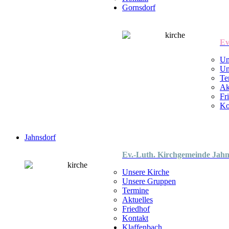
Gornsdorf
Ev
Un
Un
Te
Ak
Fr
Ko
Jahnsdorf
Ev.-Luth. Kirchgemeinde Jahn
Unsere Kirche
Unsere Gruppen
Termine
Aktuelles
Friedhof
Kontakt
Klaffenbach