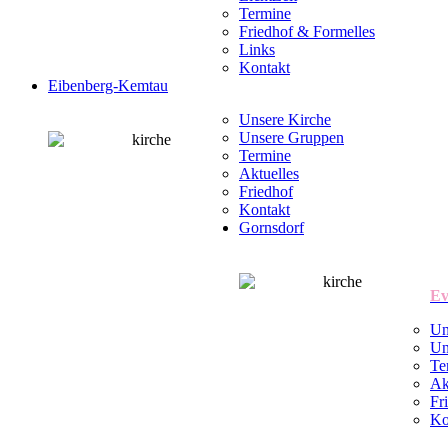
Termine
Friedhof & Formelles
Links
Kontakt
Eibenberg-Kemtau
Unsere Kirche
Unsere Gruppen
Termine
Aktuelles
Friedhof
Kontakt
Gornsdorf
Ev
Un
Un
Te
Ak
Fr
Ko