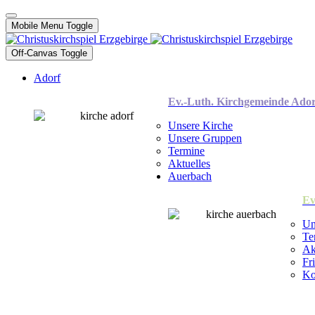
Mobile Menu Toggle
Off-Canvas Toggle
Adorf
Ev.-Luth. Kirchgemeinde Ador
Unsere Kirche
Unsere Gruppen
Termine
Aktuelles
Auerbach
Ev
Un
Te
Ak
Fr
Ko