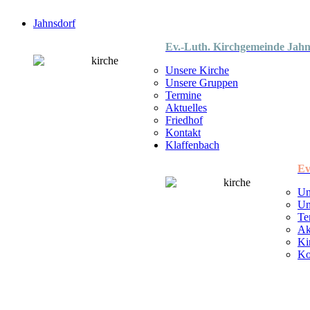
Jahnsdorf
Ev.-Luth. Kirchgemeinde Jahn
Unsere Kirche
Unsere Gruppen
Termine
Aktuelles
Friedhof
Kontakt
Klaffenbach
Ev
Un
Un
Te
Ak
Ki
Ko