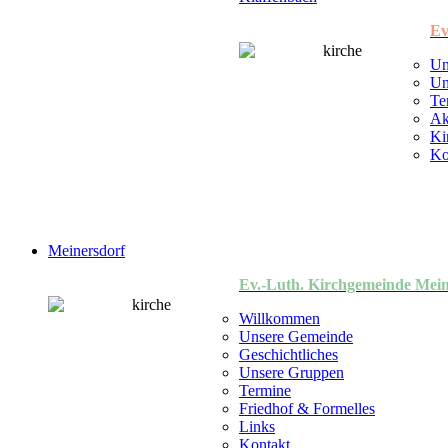
Ev
Un
Un
Te
Ak
Ki
Ko
Meinersdorf
Ev.-Luth. Kirchgemeinde Mein
Willkommen
Unsere Gemeinde
Geschichtliches
Unsere Gruppen
Termine
Friedhof & Formelles
Links
Kontakt